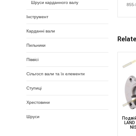
Шруси карданного валу
855
Інструмент
Карданні вали
Relat
Пильники
Піввісі
Сільгосп вали та їх елементи
Ступиці
Хрестовини
Шруси
.2 X 92
Подвійний Шарнір Карданного Валу,
Подвій
 63.5 X
Хр. Jeep 27 X 81.8 H=104.5мм, Тр. 50 X
LAND 
3мм, (38×59.7), DK23 (DSP)
NI