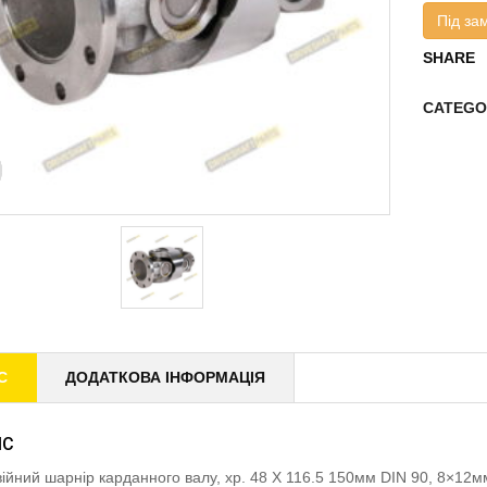
Під за
SHARE
CATEGO
С
ДОДАТКОВА ІНФОРМАЦІЯ
ИС
ійний шарнір карданного валу, хр. 48 X 116.5 150мм DIN 90, 8×12м