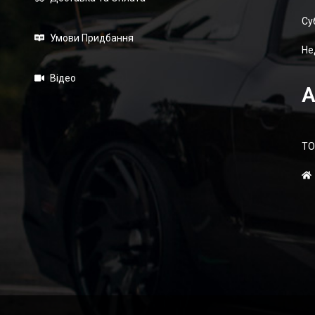
Суб
Умови Придбання
Не
Відео
А
ТО