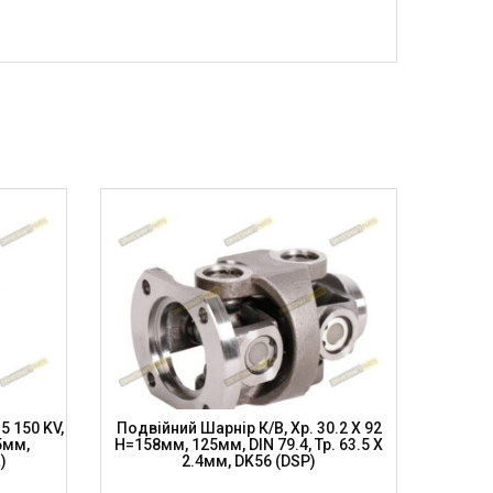
5 150 KV,
Подвійний Шарнір К/в, Хр. 30.2 X 92
Подвій
5мм,
H=158мм, 125мм, DIN 79.4, Тр. 63.5 X
Хр. Jee
)
2.4мм, DK56 (DSP)
3