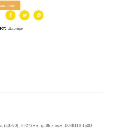
мовлення
RY:
Шарніри
м, (50×50), H=272мм, тр.85 x 5мм, DJ48116-150D-