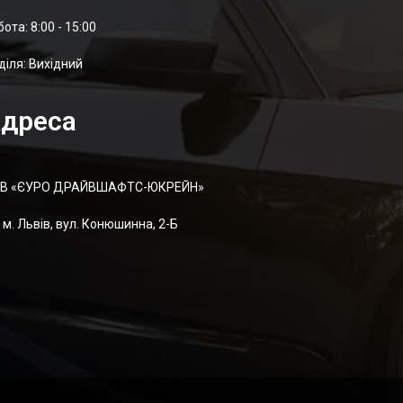
отa: 8:00 - 15:00
діля: Вихідний
дреса
В «ЄУРО ДРАЙВШАФТC-ЮКРЕЙН»
м. Львів, вул. Конюшинна, 2-Б