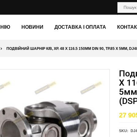
АНІЮ
НОВИНИ
ДОСТАВКА І ОПЛАТА
КОНТАК
ПОДВІЙНИЙ ШАРНІР К/В, ХР. 48 X 116.5 150ММ DIN 90, ТР.85 X 5ММ, DJ4
Подв
X 11
5мм
(DSP
27 90
SKU:
DJ4