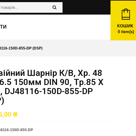
КОШИК
ТИ
0
item(s)
8116-150D-855-DP (DSP)
ійний Шарнір К/в, Хр. 48
6.5 150мм DIN 90, Тр.85 X
, DJ48116-150D-855-DP
)
5,00
₴
8116-150D-855-DP