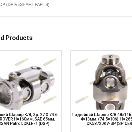
-DP (DRIVESHAFT PARTS)
ed Products
ний Шарнір К/в, Хр. 27 X 74.6
Подвійний Шарнір К/в 48×116.
ROVER H=160мм, SAE 65мм,
4×13мм, (74.5×106), H=26
SSAN Patrol, DKLR-1 (DSP)
DK58720KV-SP (SPICER