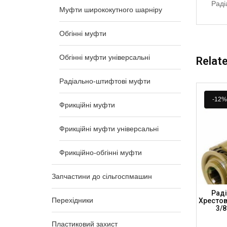
Раді
Муфти ширококутного шарніру
Обгінні муфти
Обгінні муфти універсальні
Relat
Радіально-штифтові муфти
-12%
Фрикційні муфти
Фрикційні муфти універсальні
Фрикційно-обгінні муфти
Запчастини до сільгоспмашин
та –
Радіально-Штифтова Муфта –
Рад
Перехідники
.9 Мм (1
Хрестовина 30.2х92, 21 Шліц 34.9 Мм
Хрестови
900)
(1 3/8”), 900 Нм (RC3092-21-900)
3/8
Пластиковий захист