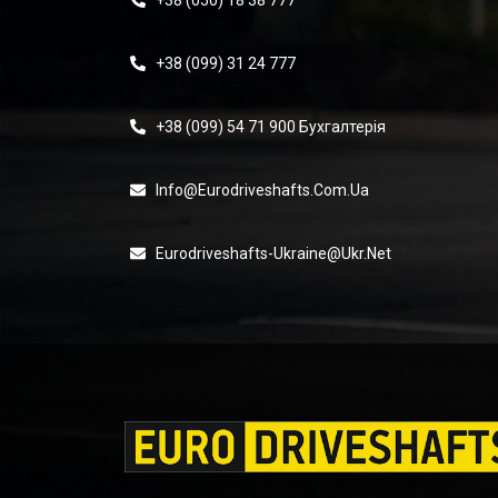
+38 (050) 18 38 777
+38 (099) 31 24 777
+38 (099) 54 71 900 Бухгалтерія
Info@eurodriveshafts.com.ua
Eurodriveshafts-Ukraine@ukr.net