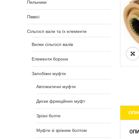
Пильники
Піввісі
Сільгосп вали та їх елементи
Вилки сільгосп валів
Елементи борони
Запобіжні муфти
Автоматичні муфти
Диски фрикційних муфт
ОПИ
Зрізні болти
Муфти зі зрізним болтом
ОП