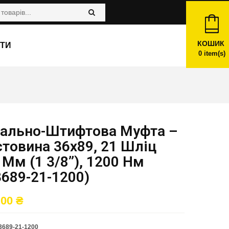
КОШИК
ТИ
0
item(s)
іально-Штифтова Муфта –
товина 36х89, 21 Шліц
 Мм (1 3/8”), 1200 Нм
689-21-1200)
,00
₴
689-21-1200