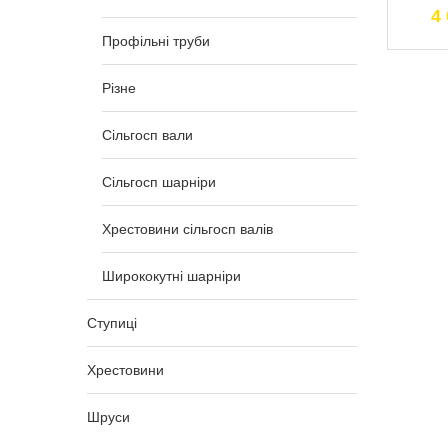
5 243,00
₴
4
Профільні труби
Різне
Сільгосп вали
Сільгосп шарніри
Хрестовини сільгосп валів
Ширококутні шарніри
Ступиці
Хрестовини
Шруси