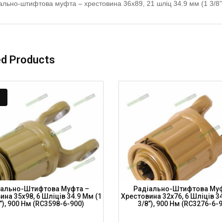
ально-штифтова муфта – хрестовина 36х89, 21 шліц 34.9 мм (1 3/8
ed Products
іально-Штифтова Муфта –
Радіально-Штифтова Муф
на 35х98, 6 Шліців 34.9 Мм (1
Хрестовина 32х76, 6 Шліців 3
”), 900 Нм (RC3598-6-900)
3/8”), 900 Нм (RC3276-6-