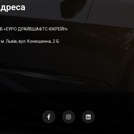
дреса
В «ЄУРО ДРАЙВШАФТC-ЮКРЕЙН»
м. Львів, вул. Конюшинна, 2-Б