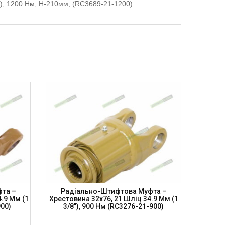
”), 1200 Нм, H-210мм, (RC3689-21-1200)
та –
Радіально-Штифтова Муфта –
Рад
4.9 Мм (1
Хрестовина 32х76, 21 Шліц 34.9 Мм (1
Хресто
900)
3/8”), 900 Нм (RC3276-21-900)
(1 3