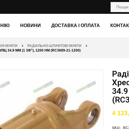
АНІЮ
НОВИНИ
ДОСТАВКА І ОПЛАТА
КОНТАК
НІ МУФТИ
РАДІАЛЬНО-ШТИФТОВІ МУФТИ
34.9 ММ (1 3/8”), 1200 НМ (RC3689-21-1200)
Рад
Хрес
34.9
(RC3
4 123
SKU:
RC3