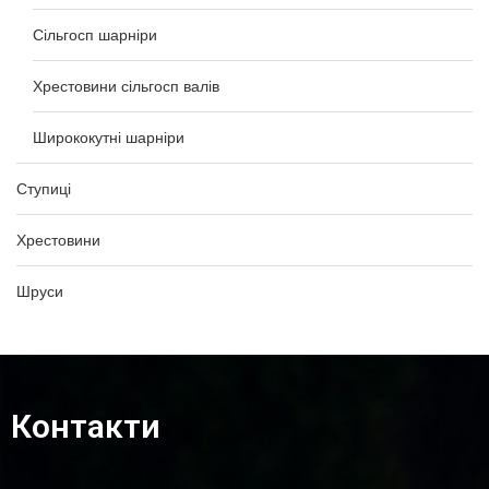
Сільгосп шарніри
Хрестовини сільгосп валів
Ширококутні шарніри
Ступиці
Хрестовини
Шруси
Контакти