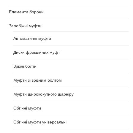
Елементи борони
Запобіжні муфти
Автоматичні муфти
Диски фрикційних муфт
Зрізні болти
Муфти зі зрізним болтом
Муфти ширококутного шарніру
Обгінні муфти
Обгінні муфти універсальні