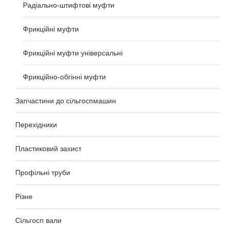
Радіально-штифтові муфти
Фрикційні муфти
Фрикційні муфти універсальні
Фрикційно-обгінні муфти
Запчастини до сільгоспмашин
Перехідники
Пластиковий захист
Профільні труби
Різне
Сільгосп вали