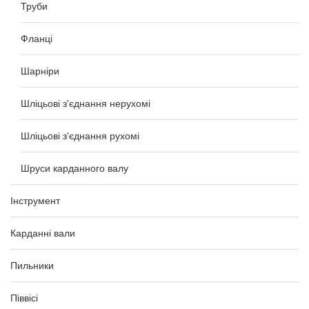
Труби
Фланці
Шарніри
Шліцьові з'єднання нерухомі
Шліцьові з'єднання рухомі
Шруси карданного валу
Інструмент
Карданні вали
Пильники
Піввісі