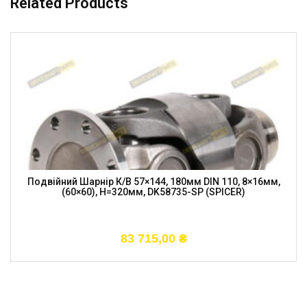
Related Products
Подвійний Шарнір К/в 57×144, 180мм DIN 110, 8×16мм,
(60×60), H=320мм, DK58735-SP (SPICER)
83 715,00
₴