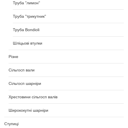
Труба "лимон"
Труба "трикутник"
Труба Bondioli
Шліцьові втулки
Різне
Сільгосп вали
Сільгосп шарніри
Хрестовини сільгосп валів
Ширококутні шарніри
Ступиці