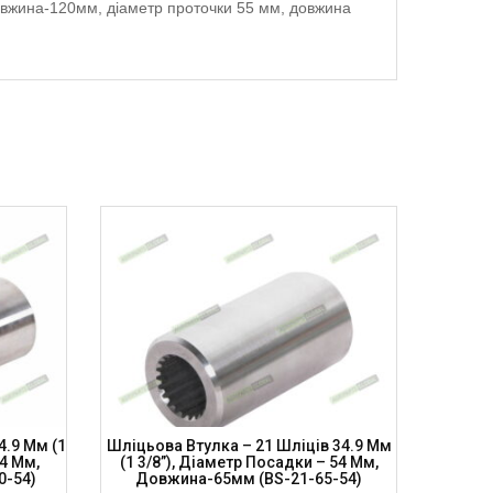
 довжина-120мм, діаметр проточки 55 мм, довжина
4.9 Мм (1
Шліцьова Втулка – 21 Шліців 34.9 Мм
Шліцьо
54 Мм,
(1 3/8”), Діаметр Посадки – 54 Мм,
(1 3/
0-54)
Довжина-65мм (BS-21-65-54)
Довж