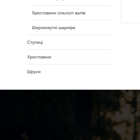
1 192,00
₴
Хрестовини сільгосп валів
Ширококутні шарніри
Ступиці
Хрестовини
Шруси