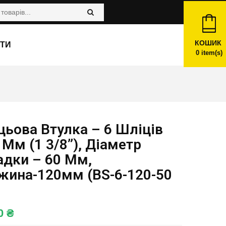
КОШИК
ТИ
0
item(s)
ьова Втулка – 6 Шліців
 Мм (1 3/8”), Діаметр
адки – 60 Мм,
жина-120мм (BS-6-120-50
00
₴