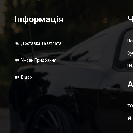
Інформація
Ч
По
Доставка Та Оплата
Суб
Умови Придбання
Не
Відео
А
ТО