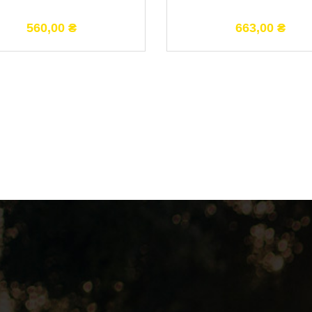
560,00
₴
663,00
₴