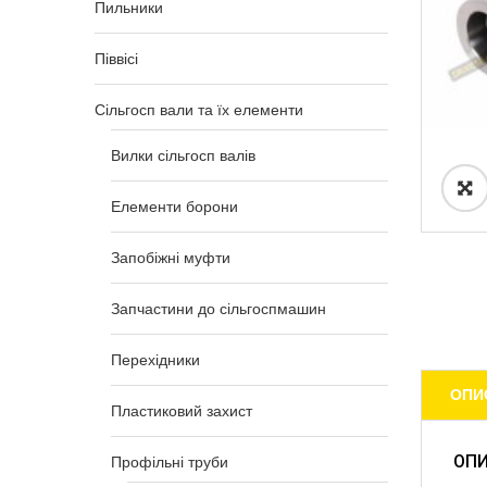
Пильники
Піввісі
Сільгосп вали та їх елементи
Вилки сільгосп валів
Елементи борони
Запобіжні муфти
Запчастини до сільгоспмашин
Перехідники
ОПИ
Пластиковий захист
ОП
Профільні труби