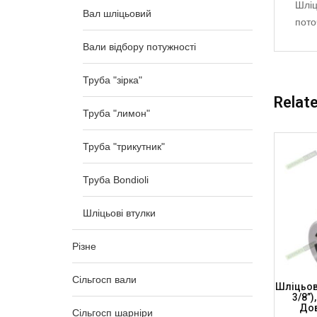
Шліц
Вал шліцьовий
пото
Вали відбору потужності
Труба "зірка"
Relat
Труба "лимон"
Труба "трикутник"
Труба Bondioli
Шліцьові втулки
Різне
Сільгосп вали
34.9 Мм
Шліцьова Втулка – 20 Шліців 44.4 Мм
Шліцьова
54 Мм,
(1 3/4”), Діаметр Посадки – 62 Мм,
3/8”)
-54)
Довжина-130мм (BS-20-130-62)
Дов
Сільгосп шарніри