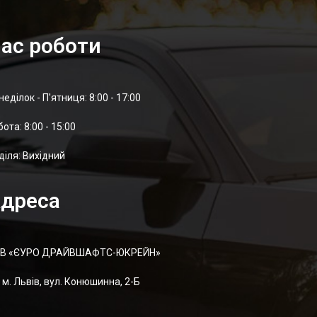
ас роботи
неділок - П'ятниця: 8:00 - 17:00
отa: 8:00 - 15:00
діля: Вихідний
дреса
В «ЄУРО ДРАЙВШАФТC-ЮКРЕЙН»
м. Львів, вул. Конюшинна, 2-Б