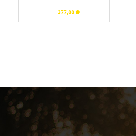
377,00
₴