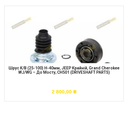
Шрус К/в (25-100) H-40мм, JEEP Крайній, Grand Cherokee
WJ/WG – До Мосту, CH501 (DRIVESHAFT PARTS)
2 800,00
₴