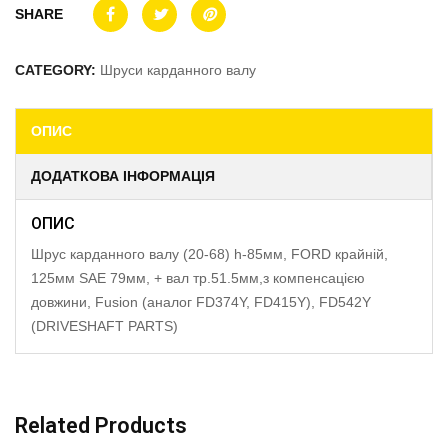
SHARE
CATEGORY:
Шруси карданного валу
ОПИС
ДОДАТКОВА ІНФОРМАЦІЯ
ОПИС
Шрус карданного валу (20-68) h-85мм, FORD крайній,
125мм SAE 79мм, + вал тр.51.5мм,з компенсацією
довжини, Fusion (аналог FD374Y, FD415Y), FD542Y
(DRIVESHAFT PARTS)
Related Products