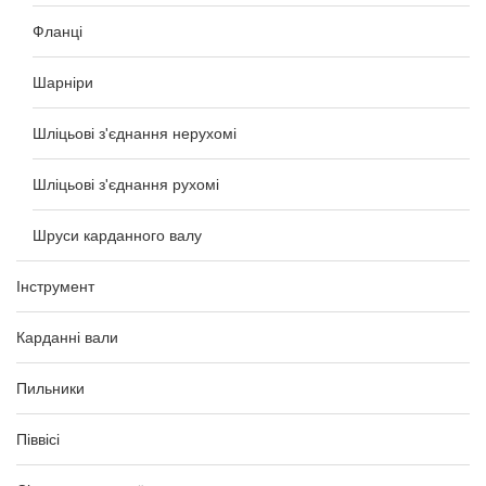
Фланці
Шарніри
Шліцьові з'єднання нерухомі
Шліцьові з'єднання рухомі
Шруси карданного валу
Інструмент
Карданні вали
Пильники
Піввісі