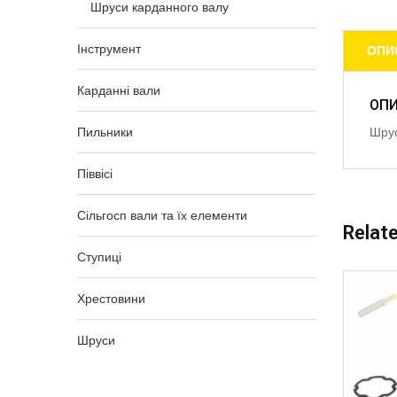
Шруси карданного валу
Інструмент
ОПИ
Карданні вали
ОП
Пильники
Шрус
Піввісі
Сільгосп вали та їх елементи
Relat
Ступиці
Хрестовини
Шруси