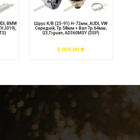
UDI, BMW
Шрус К/в (25-91) H-72мм, AUDI, VW
Шрус
CVJ019),
Середній, Тр.58мм + Вал Тр.64мм,
29мм,
TS)
Q3,Tiguan, AD360MSY (DSP)
Ко
5 005,00
₴