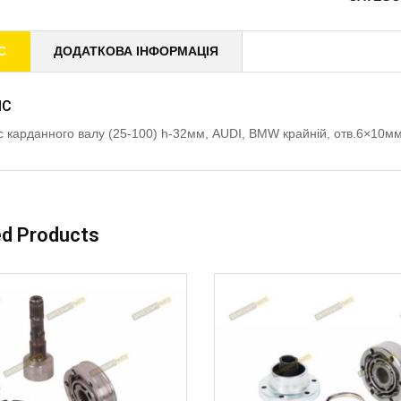
С
ДОДАТКОВА ІНФОРМАЦІЯ
ИС
 карданного валу (25-100) h-32мм, AUDI, BMW крайній, отв.6×1
ed Products