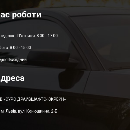
ас роботи
неділок - П'ятниця: 8:00 - 17:00
отa: 8:00 - 15:00
діля: Вихідний
дреса
В «ЄУРО ДРАЙВШАФТC-ЮКРЕЙН»
м. Львів, вул. Конюшинна, 2-Б