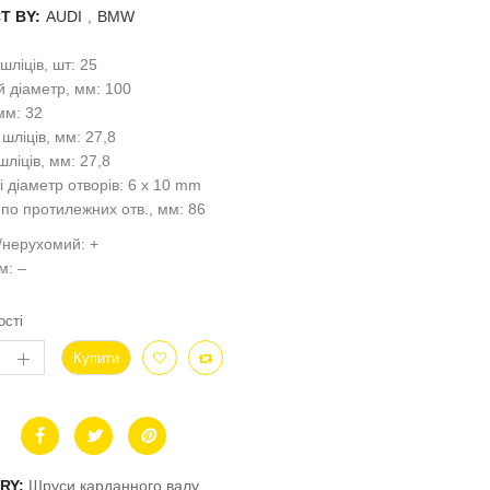
T BY:
AUDI
,
BMW
 шліців, шт: 25
й діаметр, мм: 100
мм: 32
шліців, мм: 27,8
шліців, мм: 27,8
 і діаметр отворів: 6 x 10 mm
 по протилежних отв., мм: 86
/нерухомий: +
м: –
ості
Купити
RY:
Шруси карданного валу