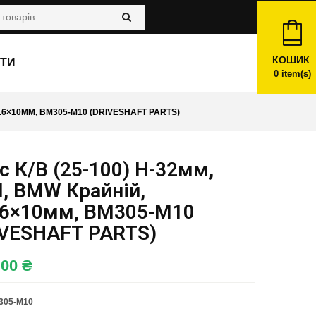
КОШИК
ТИ
0
item(s)
В.6×10ММ, BM305-M10 (DRIVESHAFT PARTS)
 К/в (25-100) H-32мм,
, BMW Крайній,
.6×10мм, BM305-M10
IVESHAFT PARTS)
,00
₴
305-M10