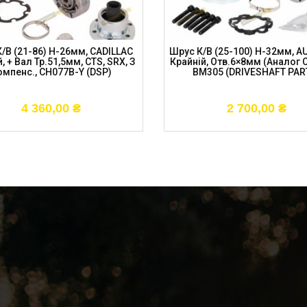
/в (21-86) H-26мм, CADILLAC
Шрус К/в (25-100) H-32мм, A
, + Вал Тр.51,5мм, CTS, SRX, З
Крайній, Отв.6×8мм (аналог 
омпенс., CH077B-Y (DSP)
BM305 (DRIVESHAFT PAR
4 360,00
₴
2 700,00
₴