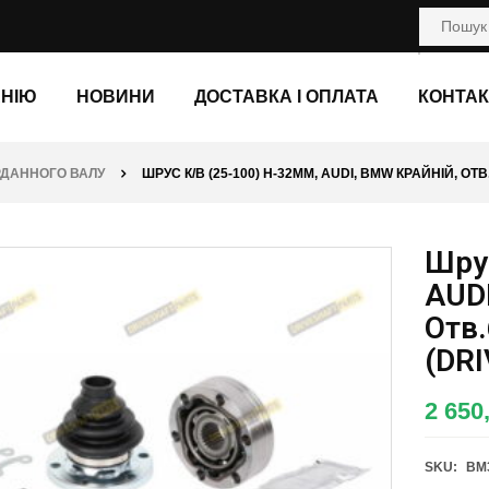
АНІЮ
НОВИНИ
ДОСТАВКА І ОПЛАТА
КОНТАК
РДАННОГО ВАЛУ
ШРУС К/В (25-100) H-32ММ, AUDI, BMW КРАЙНІЙ, ОТ
Шрус
AUDI
Отв
(DR
2 650
SKU:
BM