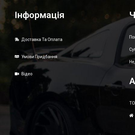
Інформація
Ч
По
Доставка Та Оплата
Суб
Умови Придбання
Не
Відео
А
ТО