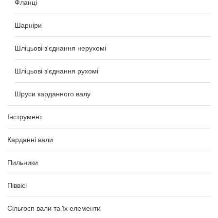
Фланці
Шарніри
Шліцьові з'єднання нерухомі
Шліцьові з'єднання рухомі
Шруси карданного валу
Інструмент
Карданні вали
Пильники
Піввісі
Сільгосп вали та їх елементи