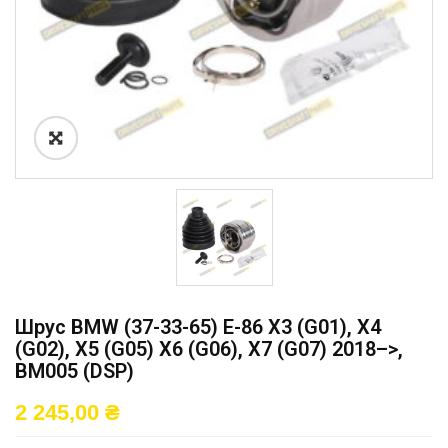
Шрус BMW (37-33-65) E-86 X3 (G01), X4
(G02), X5 (G05) X6 (G06), X7 (G07) 2018–>,
BM005 (DSP)
2 245,00
₴