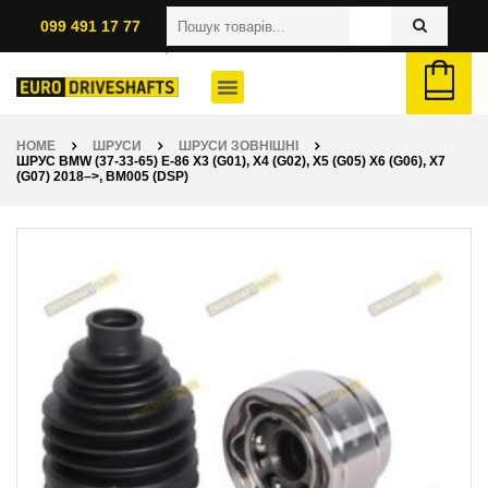
099 491 17 77
HOME
ШРУСИ
ШРУСИ ЗОВНІШНІ
ШРУС BMW (37-33-65) E-86 X3 (G01), X4 (G02), X5 (G05) X6 (G06), X7
(G07) 2018–>, BM005 (DSP)