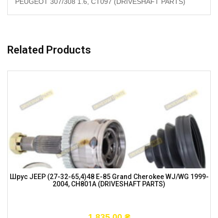
PEUGEOT 307/308 1.6, CT097 (DRIVESHAFT PARTS)
Related Products
Шрус JEEP (27-32-65,4)48 E-85 Grand Cherokee WJ/WG 1999-
2004, CH801A (DRIVESHAFT PARTS)
1 835,00
₴