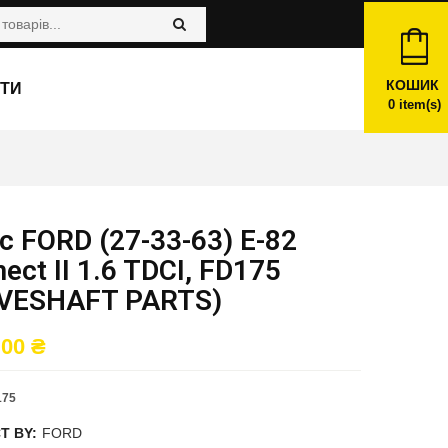
КОШИК
ТИ
0
item(s)
 FORD (27-33-63) E-82
ect II 1.6 TDCI, FD175
IVESHAFT PARTS)
,00
₴
175
T BY:
FORD