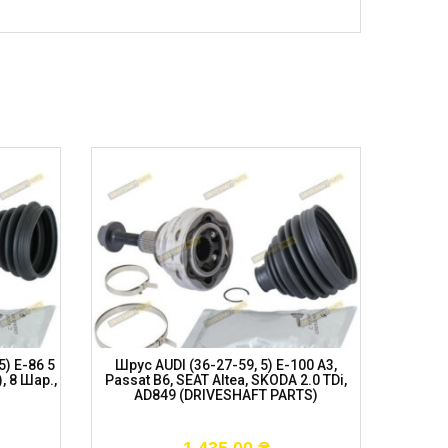
) E-86 5
Шрус AUDI (36-27-59, 5) E-100 A3,
Шрус AU
), 8 Шар.,
Passat B6, SEAT Altea, SKODA 2.0 TDi,
Pass
AD849 (DRIVESHAFT PARTS)