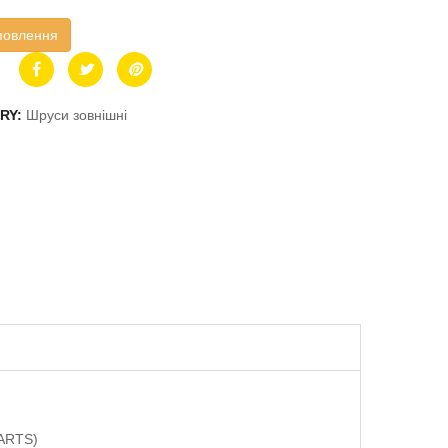
мовлення
RY:
Шруси зовнішні
PARTS)