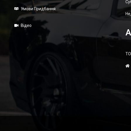
Суб
Умови Придбання
Не
Відео
А
ТО