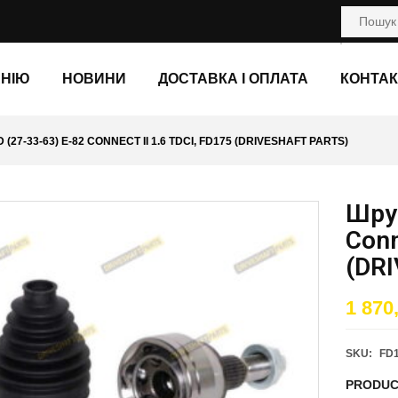
АНІЮ
НОВИНИ
ДОСТАВКА І ОПЛАТА
КОНТАК
(27-33-63) E-82 CONNECT II 1.6 TDCI, FD175 (DRIVESHAFT PARTS)
Шрус
Conn
(DR
1 870
SKU:
FD
PRODUC