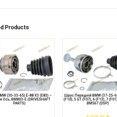
ed Products
W (30-33-65) E-88 X3 (E83) –
Шрус Передній BMW (37-25-65
я Ось, BM803-E (DRIVESHAFT
(F10), 5 GT (F07), 6 (F13), 7 (F01
PARTS)
BM567 (DSP)