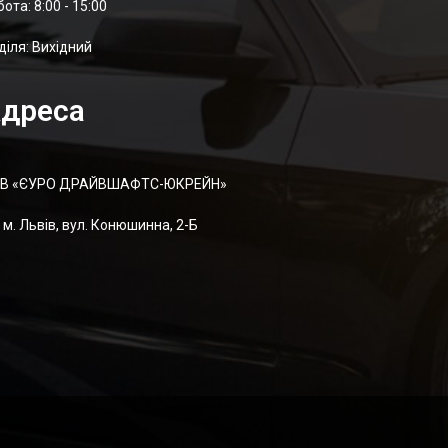
отa: 8:00 - 15:00
діля: Вихідний
дреса
В «ЄУРО ДРАЙВШАФТC-ЮКРЕЙН»
м. Львів, вул. Конюшинна, 2-Б