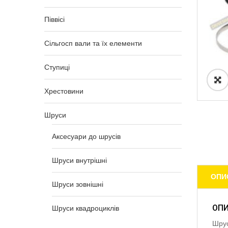
Піввісі
Сільгосп вали та їх елементи
Ступиці
Хрестовини
Шруси
Аксесуари до шрусів
Шруси внутрішні
ОПИ
Шруси зовнішні
ОП
Шруси квадроциклів
Шрус