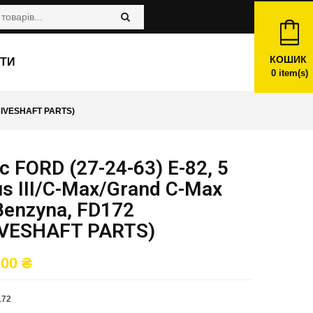
КОШИК
ТИ
0
item(s)
DRIVESHAFT PARTS)
 FORD (27-24-63) E-82, 5
s III/C-Max/Grand C-Max
Benzyna, FD172
IVESHAFT PARTS)
,00
₴
172