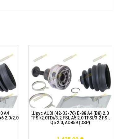
00 A4
Шрус AUDI (42-33-76) E-88 A4 (B8) 2.0
Шрус
A6 2.0/2.0
TFSI/2.0TDi/3.2 FSI, A5 2.0 TFSI/3.2 FSI,
Passat
Q5 2.0, AD859 (DSP)
A