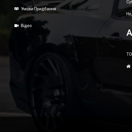
Суб
Умови Придбання
Не
Відео
А
ТО