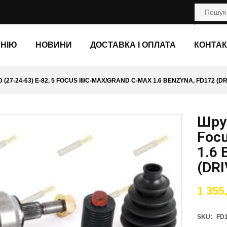
АНІЮ
НОВИНИ
ДОСТАВКА І ОПЛАТА
КОНТАК
(27-24-63) E-82, 5 FOCUS III/C-MAX/GRAND C-MAX 1.6 BENZYNA, FD172 (
Шрус
Focu
1.6 
(DR
1 355
SKU:
FD