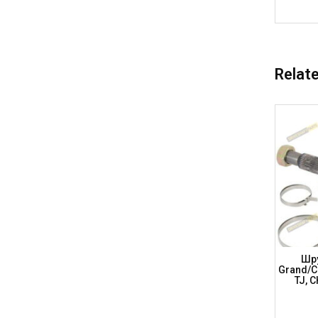
Relat
B8) 2.0
Шрус AUDI (36-27-59, 5) E-100 A3,
Шру
3.2 FSI,
Passat B6, SEAT Altea, SKODA 2.0 TDi,
Grand/C
AD849 (DRIVESHAFT PARTS)
TJ, 