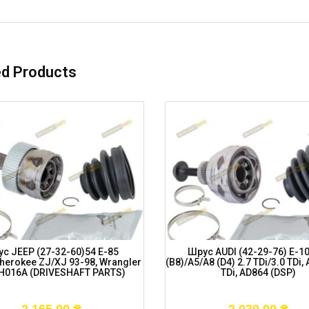
ed Products
с JEEP (27-32-60)54 E-85
Шрус AUDI (42-29-76) E-1
herokee ZJ/XJ 93-98, Wrangler
(B8)/A5/A8 (D4) 2.7 TDi/3.0 TDi, 
CH016A (DRIVESHAFT PARTS)
TDi, AD864 (DSP)