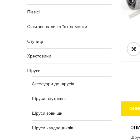
Піввісі
Сільгосп вали та їх елементи
Ступиці
Хрестовини
Шруси
Аксесуари до шрусів
Шруси внутрішні
ОПИ
Шруси зовнішні
ОП
Шруси квадроциклів
Шрус