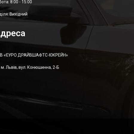
отa: 8:00 - 15:00
діля: Вихідний
дреса
В «ЄУРО ДРАЙВШАФТC-ЮКРЕЙН»
м. Львів, вул. Конюшинна, 2-Б