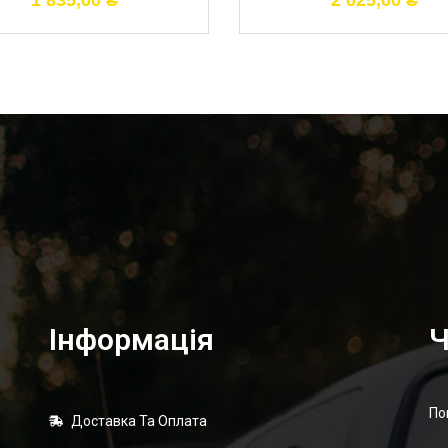
1 835,00
₴
2 025,00
₴
Інформація
Ч
По
Доставка Та Оплата