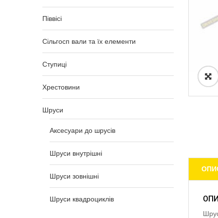
Піввісі
Сільгосп вали та їх елементи
Ступиці
Хрестовини
Шруси
Аксесуари до шрусів
Шруси внутрішні
ОПИ
Шруси зовнішні
ОП
Шруси квадроциклів
Шрус