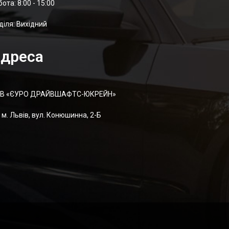
отa: 8:00 - 15:00
діля: Вихідний
дреса
В «ЄУРО ДРАЙВШАФТC-ЮКРЕЙН»
м. Львів, вул. Конюшинна, 2-Б