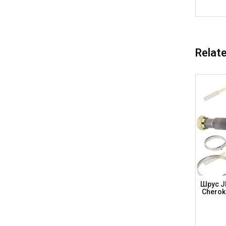
Relat
(B8/B9)
Шрус AUDI (42-27-76) E-100 A4
Шрус JE
orsche
(B8)/A5/Q5 1.8/2.0/2.0 TDi/3.0 TDi/3.2,
Cherok
AD858 (DRIVESHAFT PARTS)