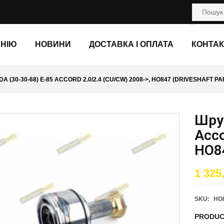
АНІЮ
НОВИНИ
ДОСТАВКА І ОПЛАТА
КОНТАК
 (30-30-68) E-85 ACCORD 2.0/2.4 (CU/CW) 2008->, HO847 (DRIVESHAFT PA
Шрус
Acco
HO8
1 325
SKU:
HO
PRODUC