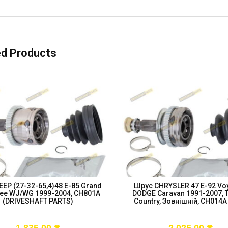
ed Products
EP (27-32-65,4)48 E-85 Grand
Шрус CHRYSLER 47 E-92 Voy
ee WJ/WG 1999-2004, CH801A
DODGE Caravan 1991-2007, 
(DRIVESHAFT PARTS)
Country, Зовнішній, CH014A