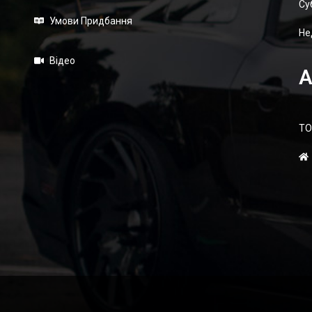
Суб
Умови Придбання
Не
Відео
А
ТО