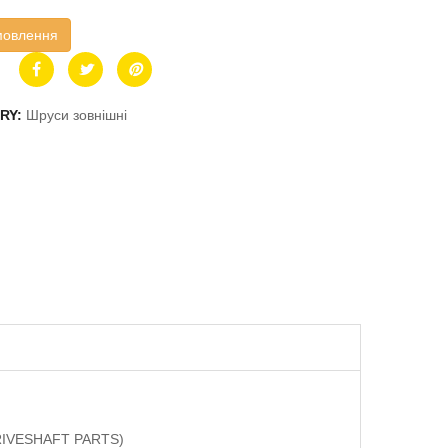
мовлення
RY:
Шруси зовнішні
DRIVESHAFT PARTS)