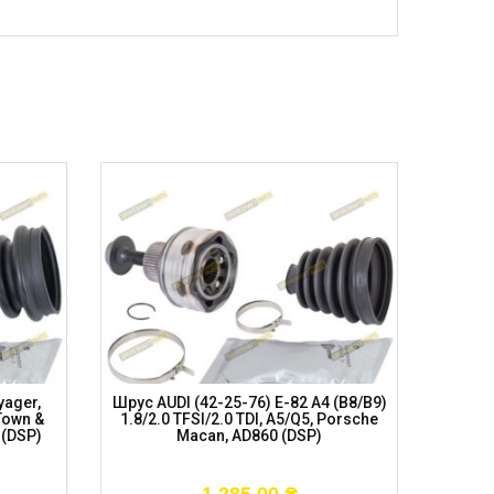
ager,
Шрус AUDI (42-25-76) E-82 A4 (B8/B9)
Шру
Town &
1.8/2.0 TFSI/2.0 TDI, A5/Q5, Porsche
(B8)/A5
 (DSP)
Macan, AD860 (DSP)
A