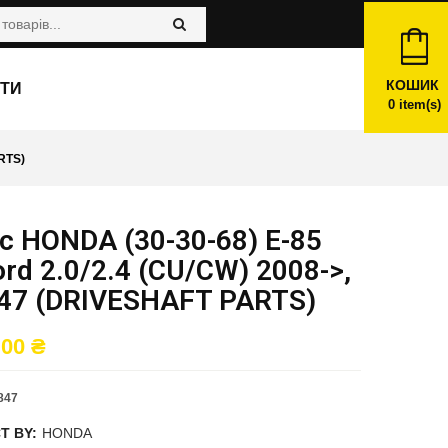
КОШИК
ТИ
0
item(s)
RTS)
 HONDA (30-30-68) E-85
rd 2.0/2.4 (CU/CW) 2008->,
47 (DRIVESHAFT PARTS)
,00
₴
847
T BY:
HONDA