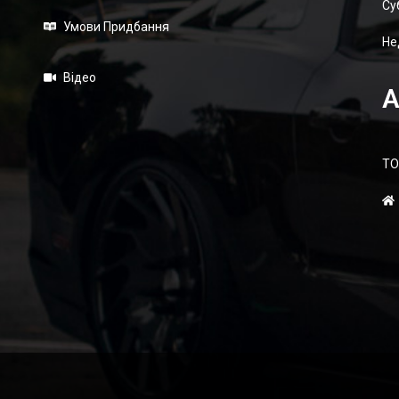
Суб
Умови Придбання
Не
Відео
А
ТО