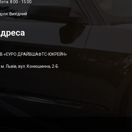
отa: 8:00 - 15:00
діля: Вихідний
дреса
В «ЄУРО ДРАЙВШАФТC-ЮКРЕЙН»
м. Львів, вул. Конюшинна, 2-Б