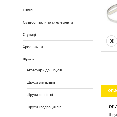
Піввісі
Сільгосп вали та їх елементи
Ступиці
Хрестовини
Шруси
Аксесуари до шрусів
Шруси внутрішні
ОПИ
Шруси зовнішні
ОП
Шруси квадроциклів
Шрус