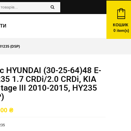
КОШИК
ТИ
0
item(s)
HY235 (DSP)
 HYUNDAI (30-25-64)48 E-
x35 1.7 CRDi/2.0 CRDi, KIA
tage III 2010-2015, HY235
)
,00
₴
235