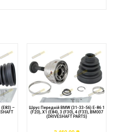
 (E83) –
Шрус Передній BMW (31-33-56) E-86 1
Шрус AU
ESHAFT
(F20), X1 (E84), 3 (F30), 4 (F33), BM007
Pass
(DRIVESHAFT PARTS)