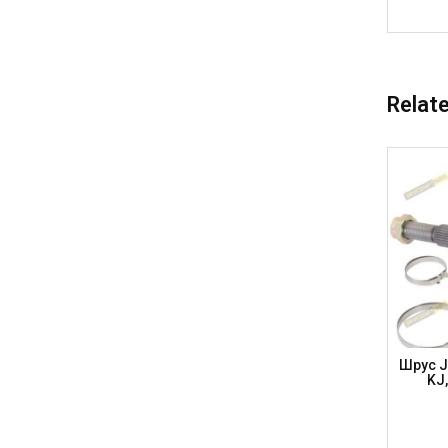
Relat
 E-86 1
Шрус AUDI (33-27-53)45 E-98 A4/A6, VW
Шрус J
), BM007
Passat 115 KM/Bora/Golf, AD803A
KJ,
(DRIVESHAFT PARTS)