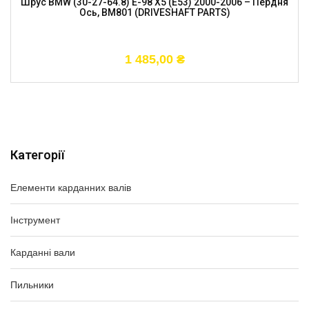
Шрус BMW (30-27-64.8) E-98 X5 (E53) 2000-2006 – Пердня
Ось, BM801 (DRIVESHAFT PARTS)
1 485,00
₴
Категорії
Елементи карданних валів
Інструмент
Карданні вали
Пильники