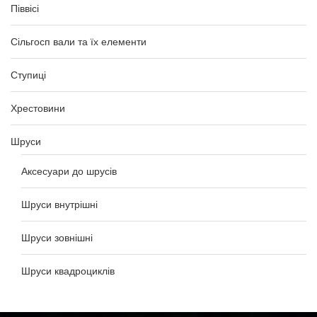
Піввісі
Сільгосп вали та їх елементи
Ступиці
Хрестовини
Шруси
Аксесуари до шрусів
Шруси внутрішні
Шруси зовнішні
Шруси квадроциклів