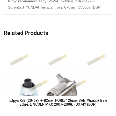
Шрус карданного валу (24-94) h-32мм, KIA крайній,
Sorento, HYUNDAI Terracan, отв. 6×8мм, CVJ009 (DSP)
Related Products
Шрус К/в (20-68) H-82мм, FORD, 126мм SAE 79мм, + Вал
Edge, LINCOLN MKX 2007-2008, FD374Y (DSP)