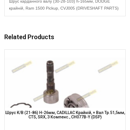
Шрус карданного валу (30-28-103) h-165мм, DODGE
крайній, Ram 1500 Pickup, CVJ005 (DRIVESHAFT PARTS)
Related Products
Шрус К/в (21-86) H-26мм, CADILLAC Крайній, + Вал Тр.51,5мм,
CTS, SRX, З Компенс., CH077B-Y (DSP)