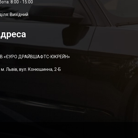
отa: 8:00 - 15:00
діля: Вихідний
дреса
В «ЄУРО ДРАЙВШАФТC-ЮКРЕЙН»
м. Львів, вул. Конюшинна, 2-Б