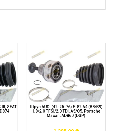
III, SEAT
Шрус AUDI (42-25-76) E-82 A4 (B8/B9)
Шру
AD874
1.8/2.0 TFSI/2.0 TDI, A5/Q5, Porsche
V/Pas
Macan, AD860 (DSP)
A