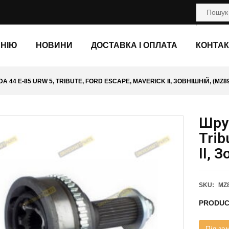
АНІЮ
НОВИНИ
ДОСТАВКА І ОПЛАТА
КОНТАК
 44 E-85 URW 5, TRIBUTE, FORD ESCAPE, MAVERICK II, ЗОВНІШНІЙ, (MZ89
Шру
Trib
II, 
SKU:
MZ
PRODUC
Під за