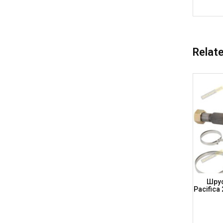
Relat
(B8/B9)
Шрус VW (36-27-59,5) E-98 Golf
Шрус
orsche
V/Passat/Touran, SEAT/AUDI/SKODA,
Pacifica
AD820 (DRIVESHAFT PARTS)