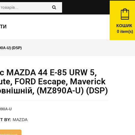
КОШИК
ТИ
0
item(s)
0A-U) (DSP)
с MAZDA 44 E-85 URW 5,
ute, FORD Escape, Maverick
Зовнішній, (MZ890A-U) (DSP)
890A-U
T BY:
MAZDA
мовлення