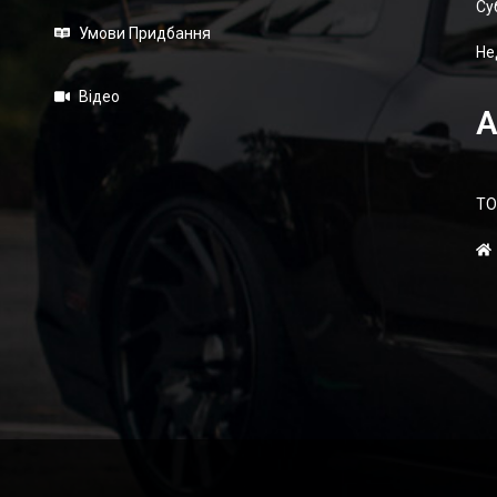
Суб
Умови Придбання
Не
Відео
А
ТО