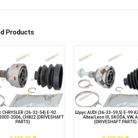
ed Products
 CHRYSLER (26-32-54) E-92
Шрус AUDI (36-33-59,5) E-99 A3 
 2003-2006, CH822 (DRIVESHAFT
Altea/Leon III, SKODA, VW, 
PARTS)
(DRIVESHAFT PARTS)