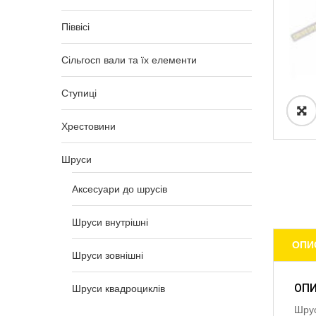
Піввісі
Сільгосп вали та їх елементи
Ступиці
Хрестовини
Шруси
Аксесуари до шрусів
Шруси внутрішні
ОПИ
Шруси зовнішні
ОП
Шруси квадроциклів
Шрус