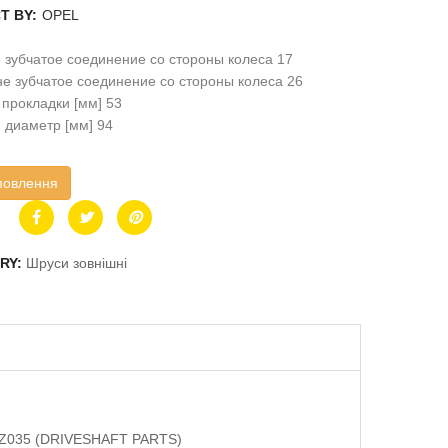
T BY:
OPEL
зубчатое соединение со стороны колеса 17
е зубчатое соединение со стороны колеса 26
прокладки [мм] 53
 диаметр [мм] 94
мовлення
RY:
Шруси зовнішні
, IZ035 (DRIVESHAFT PARTS)