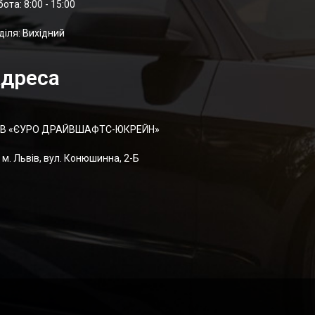
отa: 8:00 - 15:00
діля: Вихідний
дреса
В «ЄУРО ДРАЙВШАФТC-ЮКРЕЙН»
м. Львів, вул. Конюшинна, 2-Б