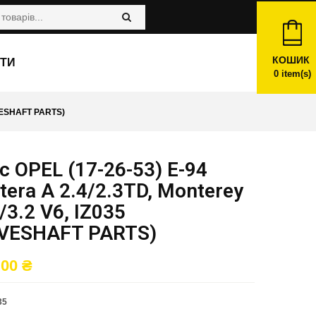
КОШИК
ТИ
0
item(s)
IVESHAFT PARTS)
 OPEL (17-26-53) E-94
tera A 2.4/2.3TD, Monterey
/3.2 V6, IZ035
IVESHAFT PARTS)
,00
₴
35