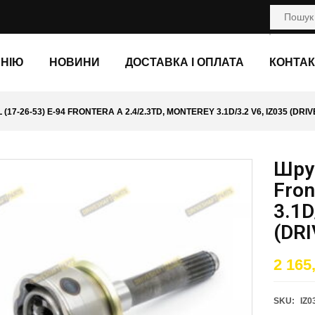
АНІЮ
НОВИНИ
ДОСТАВКА І ОПЛАТА
КОНТАК
(17-26-53) E-94 FRONTERA A 2.4/2.3TD, MONTEREY 3.1D/3.2 V6, IZ035 (DR
Шрус
Fron
3.1D
(DR
2 165
SKU:
IZ0