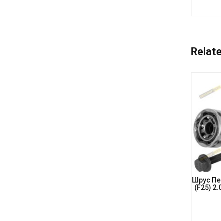
Relat
(B8/B9)
Шрус AUDI (42-33-76) E-88 A4 (B8) 2.0
Шрус Пе
orsche
TFSI/2.0TDi/3.2 FSI, A5 2.0 TFSI/3.2 FSI,
(F25) 2.
Q5 2.0, AD859 (DSP)