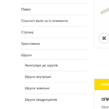
Піввісі
Сільгосп вали та їх елементи
Ступиці
Хрестовини
Шруси
Аксесуари до шрусів
Шруси внутрішні
ОПИ
Шруси зовнішні
ОП
Шруси квадроциклів
Шрус