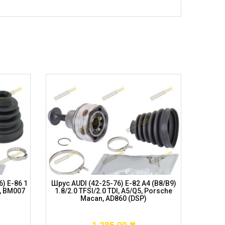
) E-86 1
Шрус AUDI (42-25-76) E-82 A4 (B8/B9)
Шрус A
3), BM007
1.8/2.0 TFSI/2.0 TDI, A5/Q5, Porsche
TFSI/2.
Macan, AD860 (DSP)