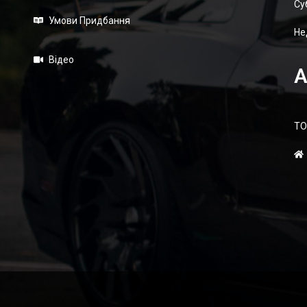
Суб
Умови Придбання
Не
Відео
А
ТО