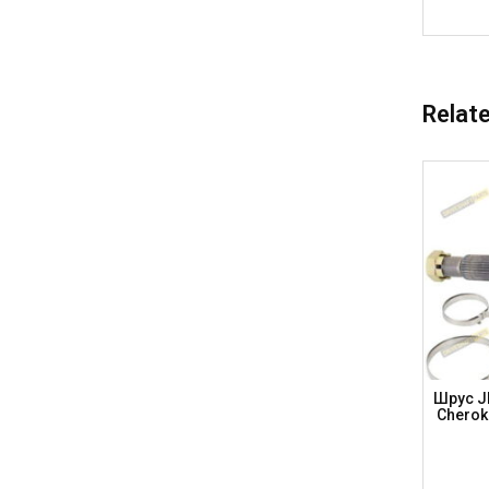
Relat
 E-86 X3
Шрус AUDI (33-27-53)45 E-98 A4/A6, VW
Шрус JE
2017, X4
Passat 115 KM/Bora/Golf, AD803A
Cherok
(DRIVESHAFT PARTS)