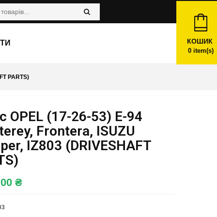
КОШИК
ТИ
0
item(s)
FT PARTS)
 OPEL (17-26-53) E-94
erey, Frontera, ISUZU
per, IZ803 (DRIVESHAFT
TS)
,00
₴
03