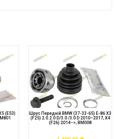
X5 (E53)
Шрус Передній BMW (37-33-65) E-86 X3
Шрус AU
BM801
(F25) 2.0.2.0 D/3.0 /3.0 D 2010–2017, X4
Pass
(F26) 2014–>, BM008