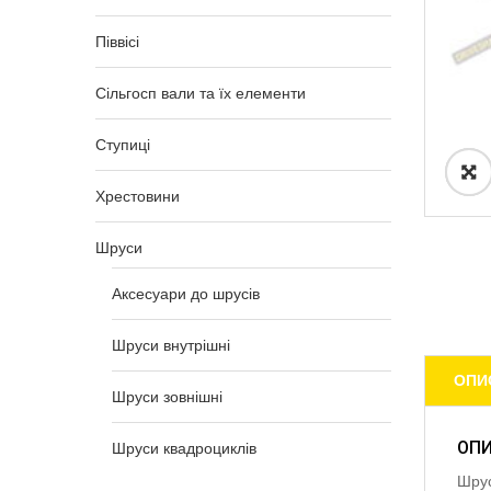
Піввісі
Сільгосп вали та їх елементи
Ступиці
Хрестовини
Шруси
Аксесуари до шрусів
Шруси внутрішні
ОПИ
Шруси зовнішні
ОП
Шруси квадроциклів
Шрус