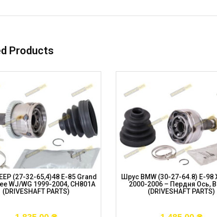
ed Products
EP (27-32-65,4)48 E-85 Grand
Шрус BMW (30-27-64.8) E-98 
ee WJ/WG 1999-2004, CH801A
2000-2006 – Пердня Ось, 
(DRIVESHAFT PARTS)
(DRIVESHAFT PARTS)