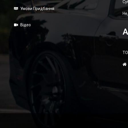
Суб
Умови Придбання
Не
Відео
А
ТО