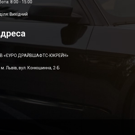
отa: 8:00 - 15:00
діля: Вихідний
дреса
В «ЄУРО ДРАЙВШАФТC-ЮКРЕЙН»
м. Львів, вул. Конюшинна, 2-Б