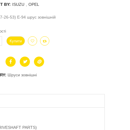
T BY:
ISUZU
,
OPEL
7-26-53) E-94 шрус зовнішній
ості
Купити
RY:
Шруси зовнішні
(DRIVESHAFT PARTS)