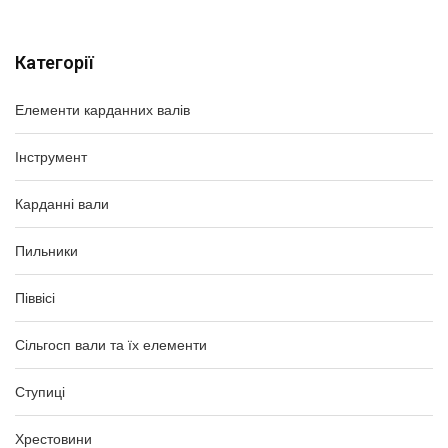
Категорії
Елементи карданних валів
Інструмент
Карданні вали
Пильники
Піввісі
Сільгосп вали та їх елементи
Ступиці
Хрестовини