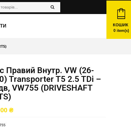
КОШИК
ТИ
0
item(s)
RTS)
 Правий Внутр. VW (26-
0) Transporter T5 2.5 TDi –
ідв, VW755 (DRIVESHAFT
TS)
,00
₴
755