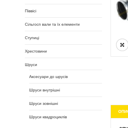
Піввісі
Сільгосп вали та їх елементи
Ступиці
Хрестовини
Шруси
Аксесуари до шрусів
Шруси внутрішні
Шруси зовнішні
ОПИ
Шруси квадроциклів