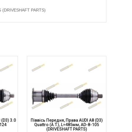
W755 (DRIVESHAFT PARTS)
 (D3) 3.0
Піввісь Передня, Права AUDI A8 (D3)
Піввісь 
-124
Quattro (A.T.), L=485мм, AD-8-105
PORSC
(DRIVESHAFT PARTS)