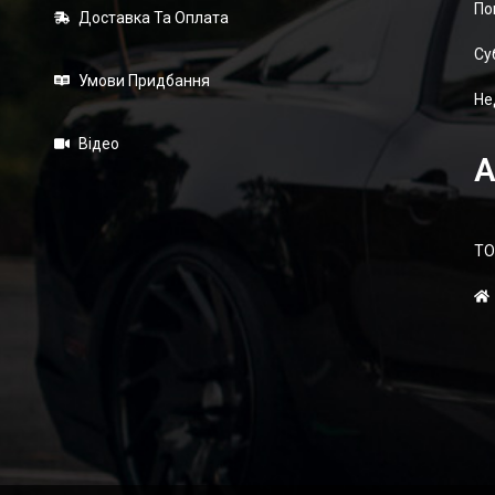
По
Доставка Та Оплата
Суб
Умови Придбання
Не
Відео
А
ТО