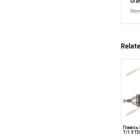
ОП
Шрус
Relat
A8 (D3)
Піввісь AUDI (L,P) Q5/A6 (C7)/A7/A8 (D4),
Піввісь 
8-105
PORSCHE Macan, L=495мм, Передня,
T/1.9 TD
AD-8-101 (DSP)