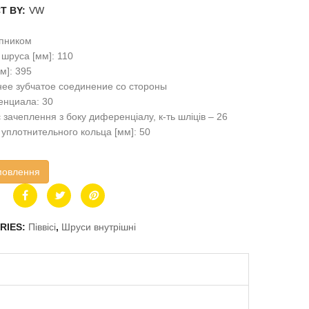
T BY:
VW
пником
шруса [мм]: 110
м]: 395
ее зубчатое соединение со стороны
нциала: 30
 зачеплення з боку диференціалу, к-ть шліців – 26
уплотнительного кольца [мм]: 50
мовлення
RIES:
Піввісі
,
Шруси внутрішні