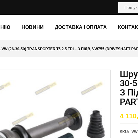
АНІЮ
НОВИНИ
ДОСТАВКА І ОПЛАТА
КОНТАК
VW (26-30-50) TRANSPORTER T5 2.5 TDI – З ПІДВ, VW755 (DRIVESHAFT PA
Шрус
30-5
З П
PAR
4 110
SKU:
VW