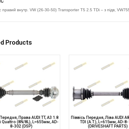
ИС
 правий внутр. VW (26-30-50) Transporter T5 2.5 TDi – з підв, V
ed Products
Передня, Права AUDI TT, A3 1.8
Піввісь Передня, Ліва AUDI A8
i Quattro (8N/8L), L=655мм, AD-
TDI (A.T.), L=615мм, AD-8
8-302 (DSP)
(DRIVESHAFT PARTS)