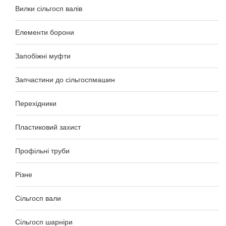
Вилки сільгосп валів
Елементи борони
Запобіжні муфти
Запчастини до сільгоспмашин
Перехідники
Пластиковий захист
Профільні труби
Різне
Сільгосп вали
Сільгосп шарніри