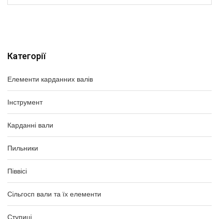
Категорії
Елементи карданних валів
Інструмент
Карданні вали
Пильники
Піввісі
Сільгосп вали та їх елементи
Ступиці