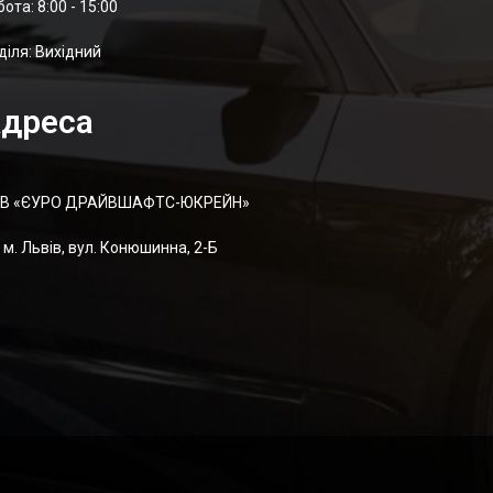
отa: 8:00 - 15:00
діля: Вихідний
дреса
В «ЄУРО ДРАЙВШАФТC-ЮКРЕЙН»
м. Львів, вул. Конюшинна, 2-Б