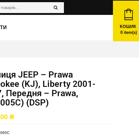
КОШИК
ТИ
0
item(s)
иця JEEP – Prawa
okee (KJ), Liberty 2001-
, Передня – Prawa,
005C) (DSP)
,00
₴
1005C