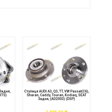
 Задня,
Ступиця AUDI A3, Q3, TT, VW Passat(C6),
Ступиця 
RTS)
Sharan, Caddy, Touran, Kodiaq, SEAT
SKODA
Задня, (AD2003) (DSP)