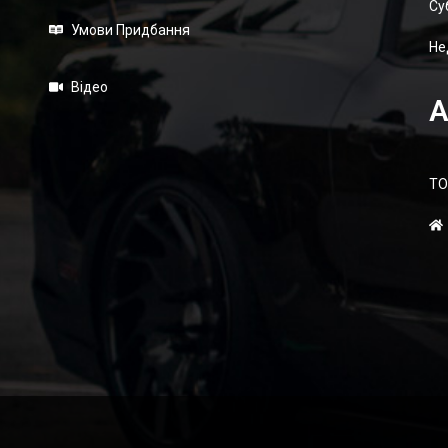
Суб
Умови Придбання
Не
Відео
А
ТО