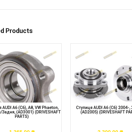
ed Products
 AUDI A6 (C6), A8, VW Phaeton,
Ступиця AUDI A6 (C6) 2004-,
/задня, (AD3001) (DRIVESHAFT
(AD2005) (DRIVESHAFT PA
PARTS)