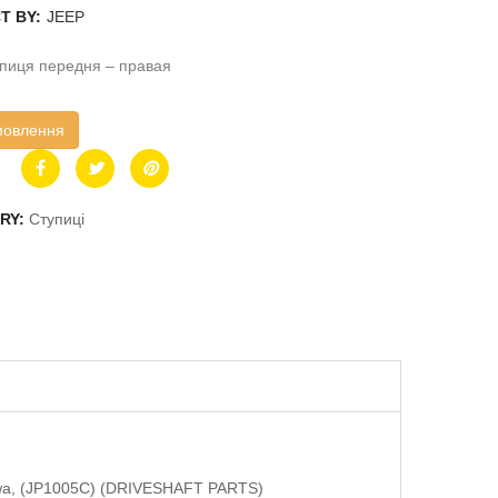
T BY:
JEEP
пиця передня – правая
мовлення
RY:
Ступиці
rawa, (JP1005C) (DRIVESHAFT PARTS)