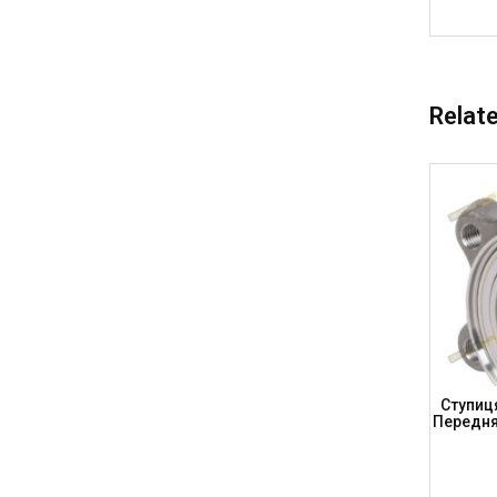
Relat
sat(C6),
Ступиця AUDI A3, Q2, VW Golf 5, 6, Jetta,
Ступиця
q, SEAT
SKODA Karoq, Octavia, Altea, Leon,
Передня
Задня, (AD2001) (DSP)