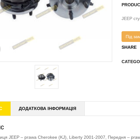
PRODUC
JEEP сту
Під за
SHARE
CATEGO
С
ДОДАТКОВА ІНФОРМАЦІЯ
ИС
иця JEEP – prawa Cherokee (KJ), Liberty 2001-2007, Передня – p