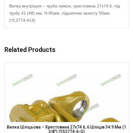
Вилка внутрішня – труба лимон, хрестовина 27х74.6, під
трубу 41 (48) мм, H-85мм, підшипник захисту 50мм,
(YL2774-413)
Related Products
Вилка Шліцьова – Хрестовина 27х74.6, 6 Шліців 34.9 Мм (1
3/8”) (YS2774-6-G)