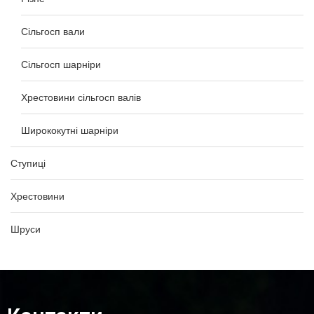
Сільгосп вали
Сільгосп шарніри
Хрестовини сільгосп валів
Ширококутні шарніри
Ступиці
Хрестовини
Шруси