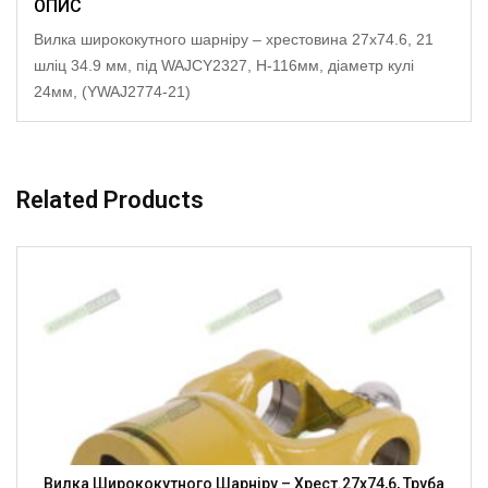
ОПИС
Вилка ширококутного шарніру – хрестовина 27х74.6, 21
шліц 34.9 мм, під WAJCY2327, H-116мм, діаметр кулі
24мм, (YWAJ2774-21)
Related Products
Вилка Ширококутного Шарніру – Хрест.27х74,6, Труба