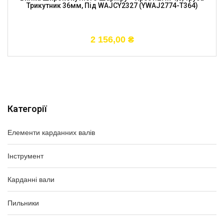
Трикутник 36мм, Під WAJCY2327 (YWАJ2774-T364)
2 156,00
₴
Категорії
Елементи карданних валів
Інструмент
Карданні вали
Пильники