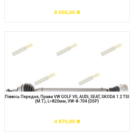
6 000,00
₴
Піввісь Передня, Права VW GOLF VII, AUDI, SEAT, SKODA 1.2 TSI
(M.T.), L=820мм, VW-8-704 (DSP)
4 870,00
₴