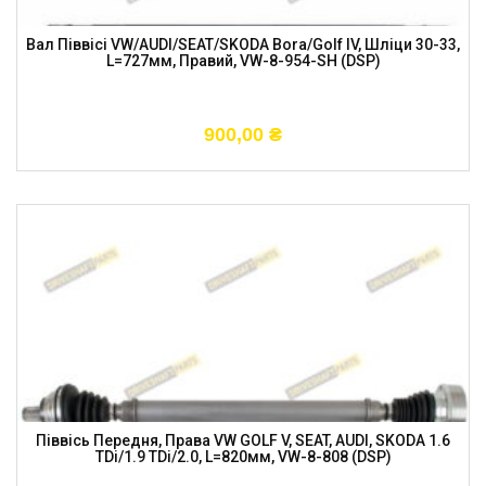
Вал Піввісі VW/AUDI/SEAT/SKODA Bora/Golf IV, Шліци 30-33,
L=727мм, Правий, VW-8-954-SH (DSP)
900,00
₴
Піввісь Передня, Права VW GOLF V, SEAT, AUDI, SKODA 1.6
TDi/1.9 TDi/2.0, L=820мм, VW-8-808 (DSP)