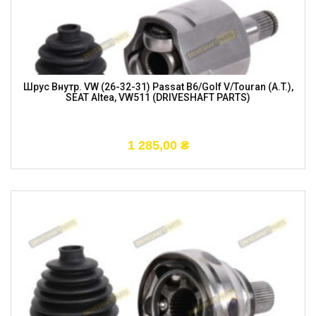
Шрус Внутр. VW (26-32-31) Passat B6/Golf V/Touran (A.T.),
SEAT Altea, VW511 (DRIVESHAFT PARTS)
1 285,00
₴