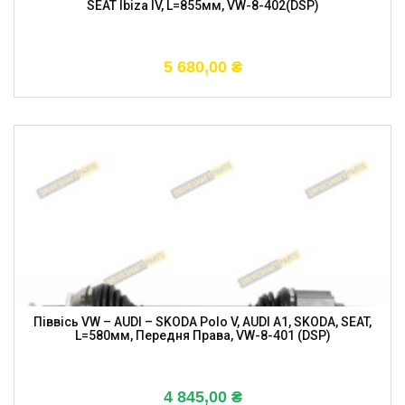
SEAT Ibiza IV, L=855мм, VW-8-402(DSP)
5 680,00
₴
Піввісь VW – AUDI – SKODA Polo V, AUDI A1, SKODA, SEAT,
L=580мм, Передня Права, VW-8-401 (DSP)
4 845,00
₴