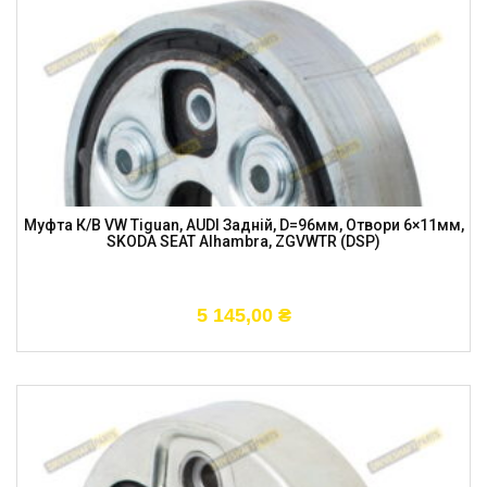
Муфта К/в VW Tiguan, AUDI Задній, D=96мм, Отвори 6×11мм,
SKODA SEAT Alhambra, ZGVWTR (DSP)
5 145,00
₴