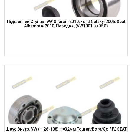
Підшипник Ступиці VW Sharan-2010, Ford Galaxy-2006, Seat
Alhambra-2010, Передня, (VW1001L) (DSP)
Шрус Внутр. VW (— 28-108) H=32мм Touran/Bora/Golf IV, SEAT