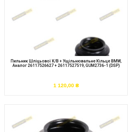
Пильник Шліцьової К/в + Ущільнювальне Кільце BMW,
Аналог 26117526627 + 26117527519, GUM2736-1 (DSP)
1 120,00
₴