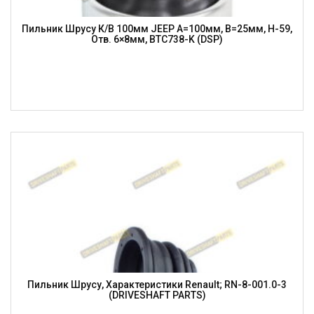
Пильник Шрусу К/в 100мм JEEP A=100мм, B=25мм, H-59,
Отв. 6×8мм, BTC738-K (DSP)
Пильник Шрусу, Характеристики Renault; RN-8-001.0-3
(DRIVESHAFT PARTS)