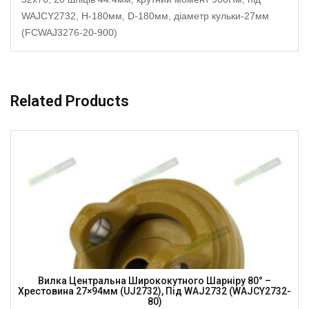
WAJCY2732, H-180мм, D-180мм, діаметр кульки-27мм
(FCWAJ3276-20-900)
Related Products
Вилка Центральна Ширококутного Шарніру 80° –
Хрестовина 27×94мм (UJ2732), Під WAJ2732 (WAJCY2732-
80)