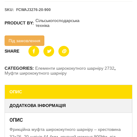
SKU:
FCWAJ3276-20-900
Сільськогосподарська
PRODUCT BY:
техніка
Під замовлення
SHARE
CATEGORIES:
Елементи ширококутного шарніру 2732
,
Муфти ширококутного шарніру
ОПИС
ДОДАТКОВА ІНФОРМАЦІЯ
ОПИС
Фрикційна муфта ширококутного шарніру – хрестовина
32х76, 20 шліців 44.4мм, крутний момент 900Нм, під