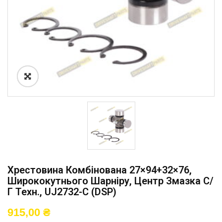
Хрестовина Комбінована 27×94+32×76,
Ширококутнього Шарніру, Центр Змазка С/
Г Техн., UJ2732-C (DSP)
915,00
₴