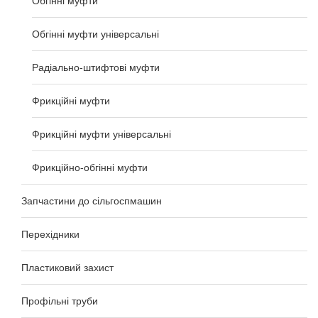
Обгінні муфти
Обгінні муфти універсальні
Радіально-штифтові муфти
Фрикційні муфти
Фрикційні муфти універсальні
Фрикційно-обгінні муфти
Запчастини до сільгоспмашин
Перехідники
Пластиковий захист
Профільні труби