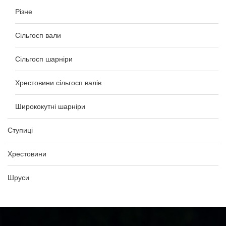
Різне
Сільгосп вали
Сільгосп шарніри
Хрестовини сільгосп валів
Ширококутні шарніри
Ступиці
Хрестовини
Шруси