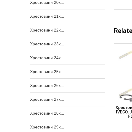
Хрестовини 20x...
Хрестовини 21x...
Relat
Хрестовини 22x...
Хрестовини 23x...
Хрестовини 24x...
Хрестовини 25x...
Хрестовини 26x...
Хрестовини 27x...
NA, Бок
Хрестовина Піввісі 27×52.4 I/C (82), Без
Хрестов
OVER,
Тавотн, JEEP Grand Cherokee,
IVECO, 
Хрестовини 28x...
FBC)
Cherokee, 365N-SP (SPICER)
F
Хрестовини 29x...