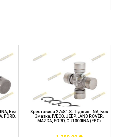
INA, Без
Хрестовина 27×81.8, Підшип. INA, Бок
Хрестови
A, FORD,
Змазка, IVECO, JEEP, LAND ROVER,
Тав
MAZDA, FORD, GU1000INA (FBC)
Ch