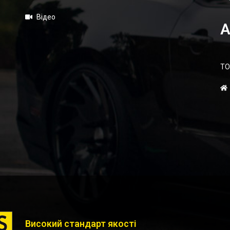
Відео
А
ТО
Високий стандарт якості