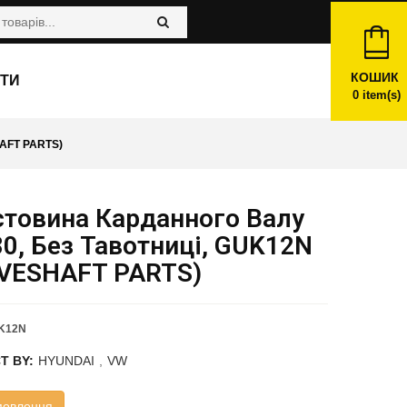
КОШИК
ТИ
0
item(s)
AFT PARTS)
стовина Карданного Валу
0, Без Тавотниці, GUK12N
IVESHAFT PARTS)
K12N
T BY:
HYUNDAI
,
VW
мовлення