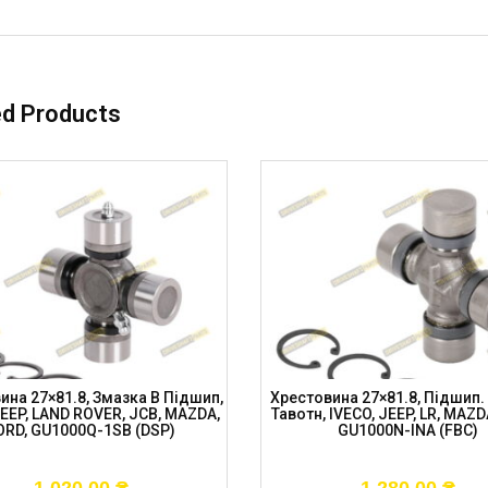
ed Products
ина 27×81.8, Змазка В Підшип,
Хрестовина 27×81.8, Підшип. 
JEEP, LAND ROVER, JCB, MAZDA,
Тавотн, IVECO, JEEP, LR, MAZD
ORD, GU1000Q-1SB (DSP)
GU1000N-INA (FBC)