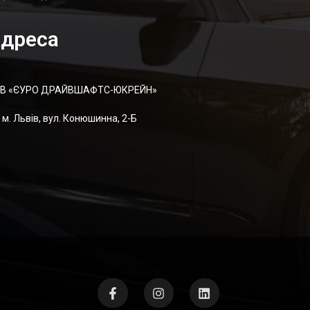
дреса
В «ЄУРО ДРАЙВШАФТC-ЮКРЕЙН»
м. Львів, вул. Конюшинна, 2-Б