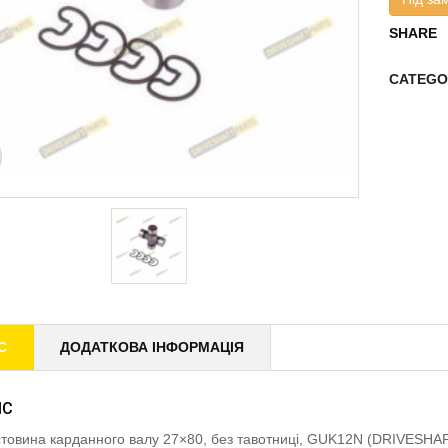
SHARE
CATEGO
С
ДОДАТКОВА ІНФОРМАЦІЯ
ИС
товина карданного валу 27×80, без тавотниці, GUK12N (DRIVESHA