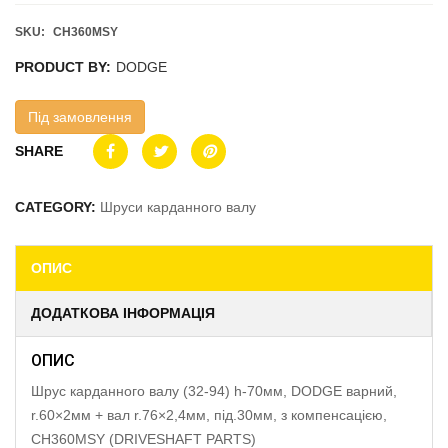
SKU:
CH360MSY
PRODUCT BY:
DODGE
Під замовлення
SHARE
CATEGORY:
Шруси карданного валу
ОПИС
ДОДАТКОВА ІНФОРМАЦІЯ
ОПИС
Шрус карданного валу (32-94) h-70мм, DODGE варний,
r.60×2мм + вал r.76×2,4мм, під.30мм, з компенсацією,
CH360MSY (DRIVESHAFT PARTS)