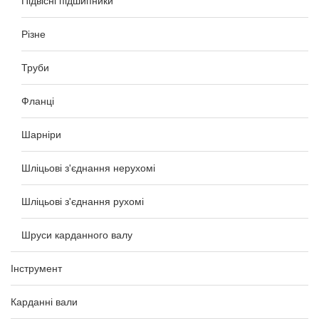
Підвісні підшипники
Різне
Труби
Фланці
Шарніри
Шліцьові з'єднання нерухомі
Шліцьові з'єднання рухомі
Шруси карданного валу
Інструмент
Карданні вали